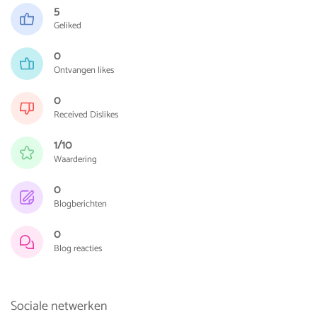
5
Geliked
0
Ontvangen likes
0
Received Dislikes
1/10
Waardering
0
Blogberichten
0
Blog reacties
Sociale netwerken