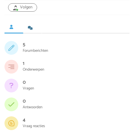
Volgen
5
Forumberichten
1
Onderwerpen
0
Vragen
0
Antwoorden
4
Vraag reacties