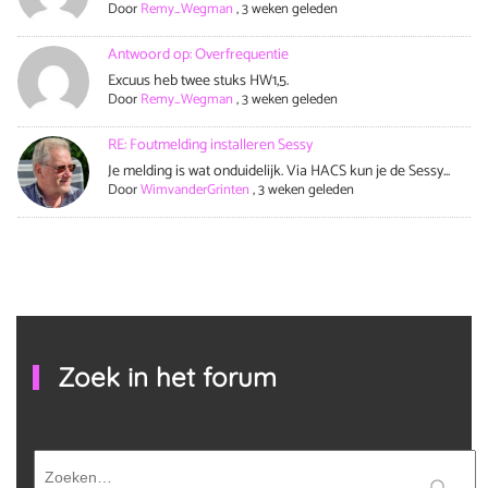
Door
Remy_Wegman
,
3 weken geleden
Antwoord op: Overfrequentie
Excuus heb twee stuks HW1,5.
Door
Remy_Wegman
,
3 weken geleden
RE: Foutmelding installeren Sessy
Je melding is wat onduidelijk. Via HACS kun je de Sessy...
Door
WimvanderGrinten
,
3 weken geleden
Zoek in het forum