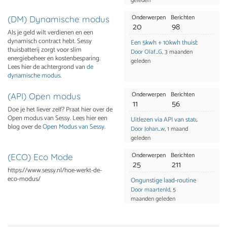
geleden
Onderwerpen
Berichten
(DM) Dynamische modus
20
98
Als je geld wilt verdienen en een
dynamisch contract hebt. Sessy
Een 5kwh + 10kwh thuisbatterij teg
thuisbatterij zorgt voor slim
Door Olaf_G
, 3 maanden
energiebeheer en kostenbesparing.
geleden
Lees hier de achtergrond van
de
dynamische modus
.
Onderwerpen
Berichten
(API) Open modus
11
56
Doe je het liever zelf? Praat hier over de
Open modus van Sessy. Lees hier een
Uitlezen via API van status Temper
blog over de
Open Modus van Sessy
.
Door Johan_w
, 1 maand
geleden
Onderwerpen
Berichten
(ECO) Eco Mode
25
211
https://www.sessy.nl/hoe-werkt-de-
eco-modus/
Ongunstige laad-routine in ECO-m
Door maartenld
, 5
maanden geleden