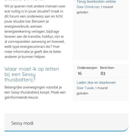
Terug leverkosten verbieden na stop
Wil je sparren met andere mensen over
Door Omnicron
, 1 maand
wat nuttig is in jouw situatie? maak in
geleden
dit forum een onderwerp aan en licht
jouw situatie toe. Benoem je
energieverbruik, wensen
(energierekening verlagen, bijdrage
leveren aan de transitie, hobby), zijn er
al zonnepanelen aanwezig en hoeveel,
welk type energiecontract etc? Hoe
meer informatie je geeft des te beter
anderen je kunnen helpen
Onderwerpen
Berichten
Waar moet ik op letten
16
83
bij een Sessy
thuisbatterij?
Laden 2kw en daarboven?
Belangrijke overwegingen voordat je
Door Tuxxie
, 1 maand
een Sessy thuisbatterij koopt. Maak een
geleden
geïnformeerde keuze.
Sessy modi