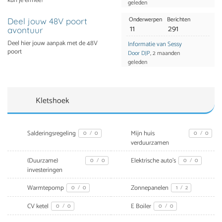
kun je ermee?
geleden
Onderwerpen
Berichten
Deel jouw 48V poort
11
291
avontuur
Deel hier jouw aanpak met de 48V
Informatie van Sessy
poort
Door DJP
, 2 maanden
geleden
Kletshoek
Salderingsregeling
Mijn huis
0
/
0
0
/
0
verduurzamen
(Duurzame)
Elektrische auto's
0
/
0
0
/
0
investeringen
Warmtepomp
Zonnepanelen
0
/
0
1
/
2
CV ketel
E Boiler
0
/
0
0
/
0