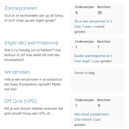
Onderwerpen
Berichten
Zonnepanelen
6
35
Sluit je ze rechtstreeks aan op de Sessy,
of toch maar op een eigen groep?
Zit er een omvormer in Sessy ingebo
Door Tuxxie
, 1 maand
geleden
Onderwerpen
Berichten
(Hybride) warmtepomp
1
1
Wat is nu handig om te hebben? Hoe
bestuur ik ze? Hoe werkt dit met een
Guide: warmtepomp en thuisbatterij
thuisbatterij?
Door JaapP
, 2 jaar geleden
Windmolen
Forum is leeg
Heb je een windmolen in je achtertuin
die Sessy thuisbatterij oplaadt? Meldt
het hier!
Onderwerpen
Berichten
Off Grid (UPS)
1
9
Wil je ook stroom hebben wanneer het
grid uitvalt? Koop een UPS, of ...
Net uitval noodstroom
Door Kefash
, 1 jaar
geleden