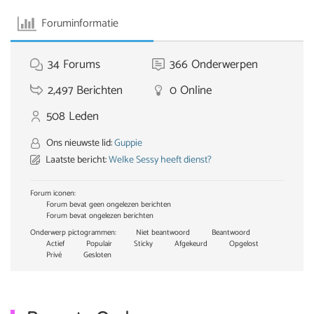
Foruminformatie
34
Forums
366
Onderwerpen
2,497
Berichten
0
Online
508
Leden
Ons nieuwste lid:
Guppie
Laatste bericht:
Welke Sessy heeft dienst?
Forum iconen:
Forum bevat geen ongelezen berichten
Forum bevat ongelezen berichten
Onderwerp pictogrammen:
Niet beantwoord
Beantwoord
Actief
Populair
Sticky
Afgekeurd
Opgelost
Privé
Gesloten