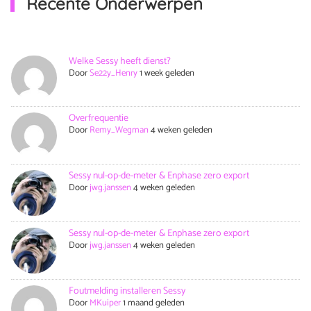
Recente Onderwerpen
Welke Sessy heeft dienst?
Door
Se22y_Henry
1 week geleden
Overfrequentie
Door
Remy_Wegman
4 weken geleden
Sessy nul-op-de-meter & Enphase zero export
Door
jwg.janssen
4 weken geleden
Sessy nul-op-de-meter & Enphase zero export
Door
jwg.janssen
4 weken geleden
Foutmelding installeren Sessy
Door
MKuiper
1 maand geleden