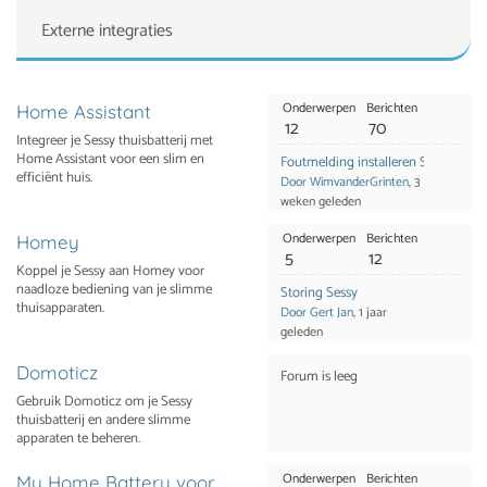
Externe integraties
Onderwerpen
Berichten
Home Assistant
12
70
Integreer je Sessy thuisbatterij met
Home Assistant voor een slim en
Foutmelding installeren Sessy
efficiënt huis.
Door WimvanderGrinten
, 3
weken geleden
Onderwerpen
Berichten
Homey
5
12
Koppel je Sessy aan Homey voor
naadloze bediening van je slimme
Storing Sessy
thuisapparaten.
Door Gert Jan
, 1 jaar
geleden
Domoticz
Forum is leeg
Gebruik Domoticz om je Sessy
thuisbatterij en andere slimme
apparaten te beheren.
Onderwerpen
Berichten
My Home Battery voor