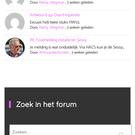
Door
Remy_Wegman
,
3 weken geleden
Antwoord op: Overfrequentie
Excuus heb twee stuks HW1,5.
Door
Remy_Wegman
,
3 weken geleden
RE: Foutmelding installeren Sessy
Je melding is wat onduidelijk. Via HACS kun je de Sessy...
Door
WimvanderGrinten
,
3 weken geleden
Zoek in het forum