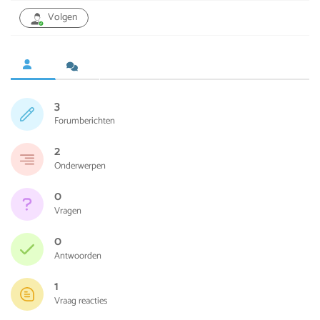
Volgen
3
Forumberichten
2
Onderwerpen
0
Vragen
0
Antwoorden
1
Vraag reacties