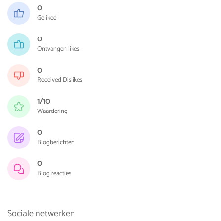
0
Geliked
0
Ontvangen likes
0
Received Dislikes
1/10
Waardering
0
Blogberichten
0
Blog reacties
Sociale netwerken