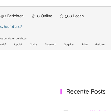
,497
Berichten
0
Online
508
Leden
sy heeft dienst?
at ongelezen berichten
ctief
Populair
Sticky
Afgekeurd
Opgelost
Privé
Gesloten
Recente Posts