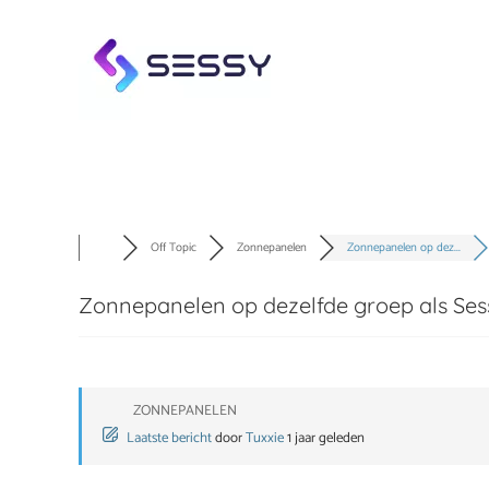
Skip to main content
Off Topic
Zonnepanelen
Zonnepanelen op dez...
Zonnepanelen op dezelfde groep als Sess
ZONNEPANELEN
Laatste bericht
door
Tuxxie
1 jaar geleden