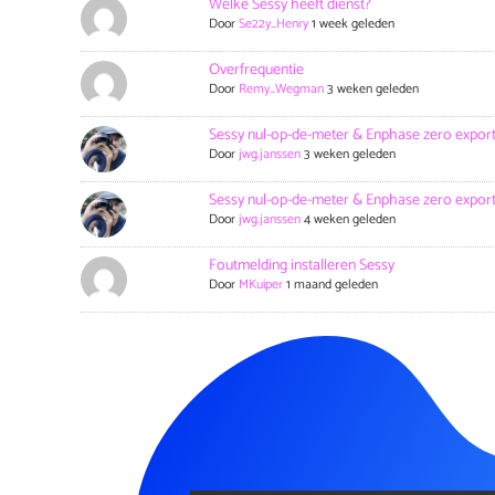
Welke Sessy heeft dienst?
Door
Se22y_Henry
1 week geleden
Overfrequentie
Door
Remy_Wegman
3 weken geleden
Sessy nul-op-de-meter & Enphase zero expor
Door
jwg.janssen
3 weken geleden
Sessy nul-op-de-meter & Enphase zero expor
Door
jwg.janssen
4 weken geleden
Foutmelding installeren Sessy
Door
MKuiper
1 maand geleden