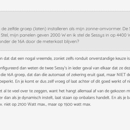
p de zelfde groep (laten) installeren als mijn zonne-omvormer. 
 Stel, mijn panelen geven 2000 W en ik stel de Sessys in op 4400 W
onder de 16A door de meterkast blijven?
 dat dat een nogal vreemde, zoniet zelfs ronduit onverstandige keuze is ge
configureerd dan weten de twee Sessy's in ieder geval van elkaar dat ze d
op die 16A groep, dat dan die automaat of zekering eruit gaat, maar NIET 
 beperkt. En je komt er dus zelf vroeg of laat achter of dit goed werkt of ni
iet al te veel over te zeggen, want het hangt allemaal af van de gekozen m
er dan als je dynamisch instelt, laat staan op onbalans handelt. En als je b
 bijv. niet op 2100 Watt max., maar op 1500 watt max.