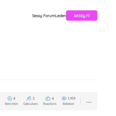
sessy.nl
Sessy Forum
Leden
4
3
4
1,169
Berichten
Gebruikers
Reactions
Bekeken