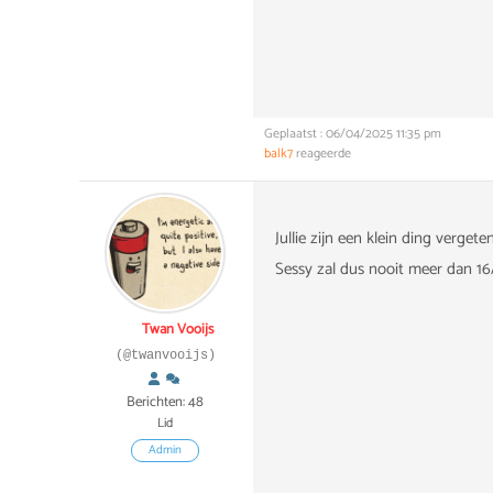
Geplaatst : 06/04/2025 11:35 pm
balk7
reageerde
Jullie zijn een klein ding verget
Sessy zal dus nooit meer dan 16A
Twan Vooijs
(@twanvooijs)
Berichten: 48
Lid
Admin