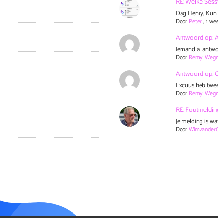
RE: Welke Sessy
Dag Henry, Kun 
Door
Peter
,
1 we
Antwoord op: 
Iemand al antwo
Door
Remy_Weg
t
Antwoord op: O
Excuus heb twee
t
Door
Remy_Weg
RE: Foutmelding
Je melding is wat
Door
WimvanderG