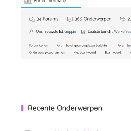
Foruminformatie
34
Forums
366
Onderwerpen
2
Ons nieuwste lid:
Guppie
Laatste bericht:
Welke Ses
Forum iconen:
Forum bevat geen ongelezen berichten
Forum bev
Onderwerp pictogrammen:
Niet beantwoord
Beantwoord
A
Recente Onderwerpen