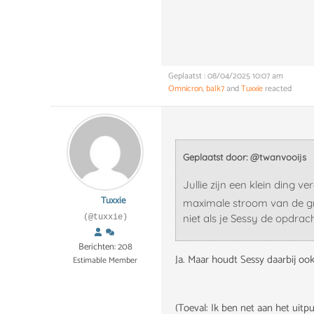
Geplaatst : 08/04/2025 10:07 am
Omnicron
,
balk7
and
Tuxxie
reacted
Geplaatst door: @twanvooijs
Jullie zijn een klein ding v
Tuxxie
maximale stroom van de gro
niet als je Sessy de opdrac
(@tuxxie)
Berichten: 208
Ja. Maar houdt Sessy daarbij ook
Estimable Member
(Toeval: Ik ben net aan het uit