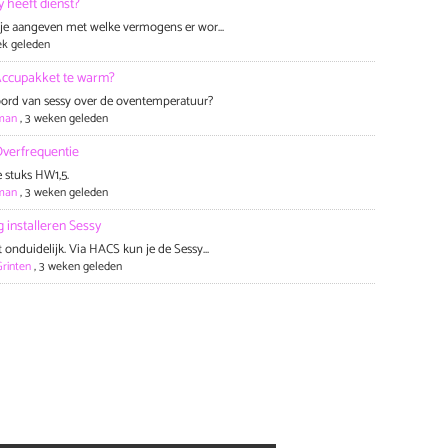
 heeft dienst?
je aangeven met welke vermogens er wor...
ek geleden
Accupakket te warm?
ord van sessy over de oventemperatuur?
man
,
3 weken geleden
verfrequentie
 stuks HW1,5.
man
,
3 weken geleden
 installeren Sessy
 onduidelijk. Via HACS kun je de Sessy...
rinten
,
3 weken geleden